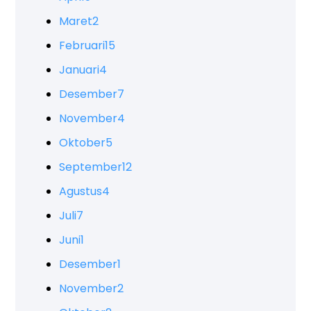
Maret
2
Februari
15
Januari
4
Desember
7
November
4
Oktober
5
September
12
Agustus
4
Juli
7
Juni
1
Desember
1
November
2