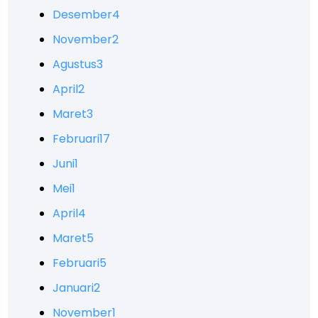
Desember
4
November
2
Agustus
3
April
2
Maret
3
Februari
17
Juni
1
Mei
1
April
4
Maret
5
Februari
5
Januari
2
November
1