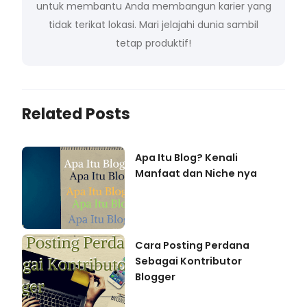
untuk membantu Anda membangun karier yang
tidak terikat lokasi. Mari jelajahi dunia sambil
tetap produktif!
Related Posts
Apa Itu Blog? Kenali
Manfaat dan Niche nya
Cara Posting Perdana
Sebagai Kontributor
Blogger