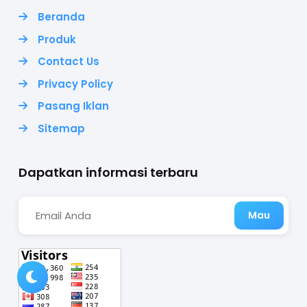
Beranda
Produk
Contact Us
Privacy Policy
Pasang Iklan
Sitemap
Dapatkan informasi terbaru