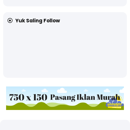
Yuk Saling Follow