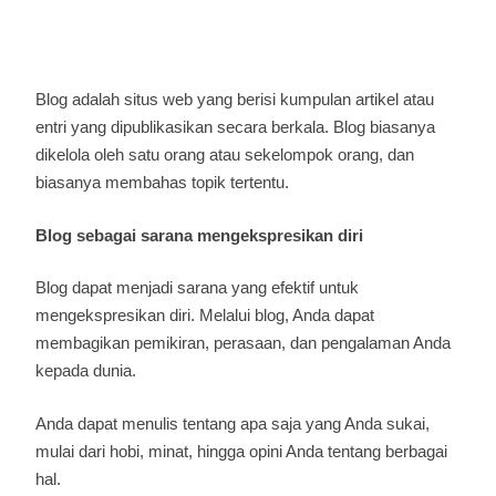
Blog adalah situs web yang berisi kumpulan artikel atau
entri yang dipublikasikan secara berkala. Blog biasanya
dikelola oleh satu orang atau sekelompok orang, dan
biasanya membahas topik tertentu.
Blog sebagai sarana mengekspresikan diri
Blog dapat menjadi sarana yang efektif untuk
mengekspresikan diri. Melalui blog, Anda dapat
membagikan pemikiran, perasaan, dan pengalaman Anda
kepada dunia.
Anda dapat menulis tentang apa saja yang Anda sukai,
mulai dari hobi, minat, hingga opini Anda tentang berbagai
hal.