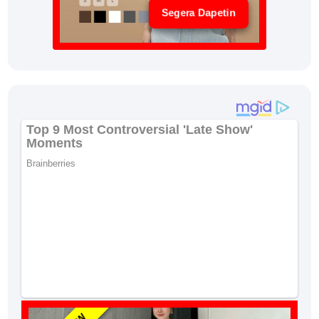
Segera Dapetin