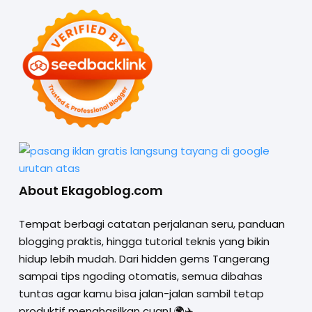
About Ekagoblog.com
Tempat berbagi catatan perjalanan seru, panduan
blogging praktis, hingga tutorial teknis yang bikin
hidup lebih mudah. Dari hidden gems Tangerang
sampai tips ngoding otomatis, semua dibahas
tuntas agar kamu bisa jalan-jalan sambil tetap
produktif menghasilkan cuan! 🌍✈️