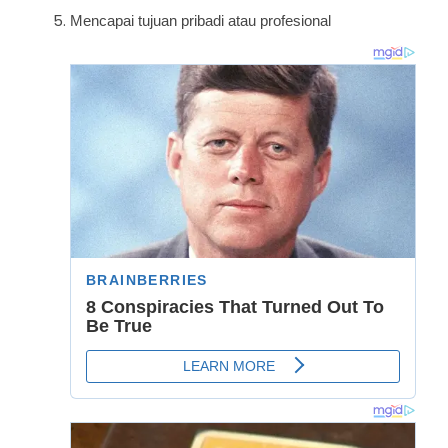
Mencapai tujuan pribadi atau profesional