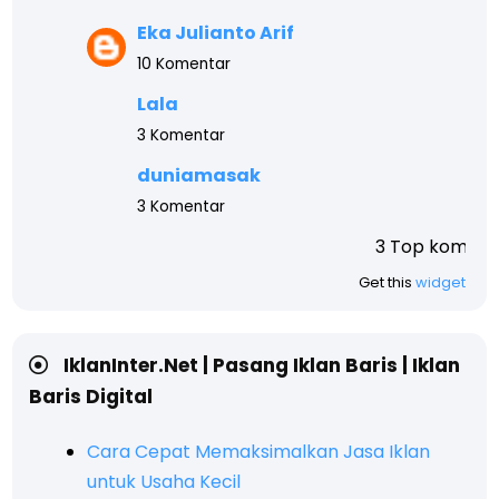
Eka Julianto Arif
10 Komentar
Lala
3 Komentar
duniamasak
3 Komentar
3 Top komentar blog ini teratas
Get this
widget
IklanInter.Net | Pasang Iklan Baris | Iklan
Baris Digital
Cara Cepat Memaksimalkan Jasa Iklan
untuk Usaha Kecil