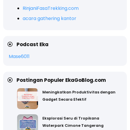
RinjaniFasaTrekking.com
acara gathering kantor
Podcast Eka
Mase6011
Postingan Populer EkaGoBlog.com
Meningkatkan Produktivitas dengan
Gadget Secara Efektif
Eksplorasi Seru di Tropikana
Waterpark Cimone Tangerang