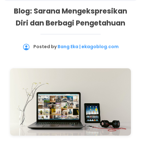
Blog: Sarana Mengekspresikan
Diri dan Berbagi Pengetahuan
Posted by
Bang Eka | ekagoblog.com