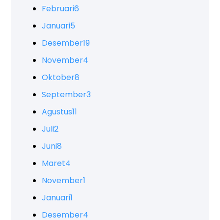
Februari
6
Januari
5
Desember
19
November
4
Oktober
8
September
3
Agustus
11
Juli
2
Juni
8
Maret
4
November
1
Januari
1
Desember
4