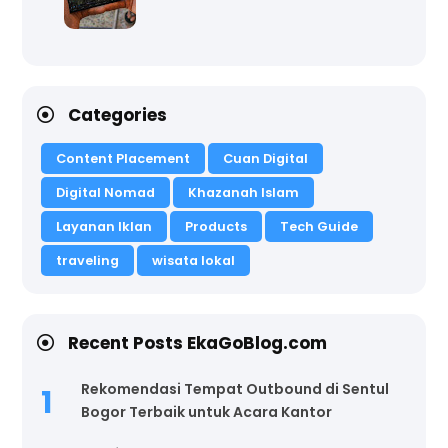
Categories
Content Placement
Cuan Digital
Digital Nomad
Khazanah Islam
Layanan Iklan
Products
Tech Guide
traveling
wisata lokal
Recent Posts EkaGoBlog.com
Rekomendasi Tempat Outbound di Sentul
Bogor Terbaik untuk Acara Kantor