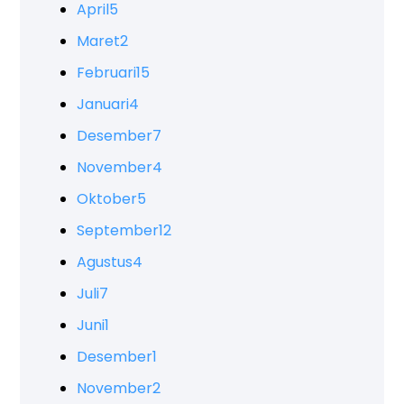
April
5
Maret
2
Februari
15
Januari
4
Desember
7
November
4
Oktober
5
September
12
Agustus
4
Juli
7
Juni
1
Desember
1
November
2