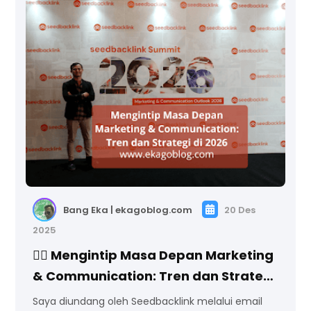
Bang Eka | ekagoblog.com
20 Des
2025
🕵🏻 Mengintip Masa Depan Marketing
& Communication: Tren dan Strategi
di 2026
Saya diundang oleh Seedbacklink melalui email