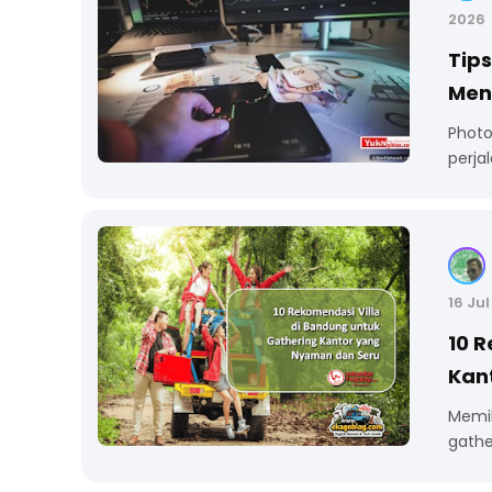
2026
Tip
Men
Photo
perja
16 Ju
10 R
Kan
Memil
gathe