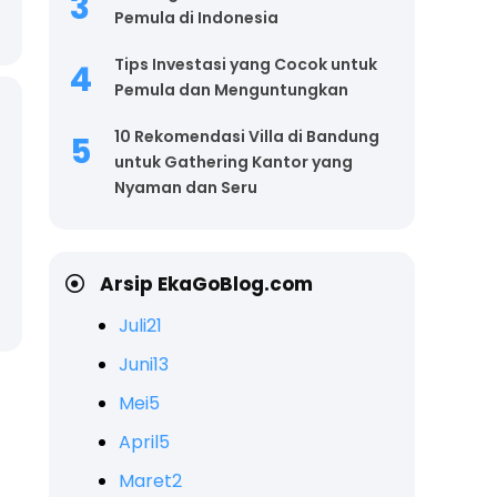
Pemula di Indonesia
Tips Investasi yang Cocok untuk
Pemula dan Menguntungkan
10 Rekomendasi Villa di Bandung
untuk Gathering Kantor yang
Nyaman dan Seru
Arsip EkaGoBlog.com
Juli
21
Juni
13
Mei
5
April
5
Maret
2