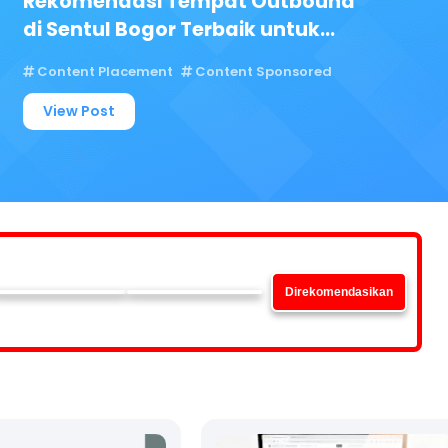
Rekomendasi Tempat Outbound
di Sentul Bogor Terbaik untuk
Acara Kantor
Content Placement
Content Sponsored
View Post
Direkomendasikan