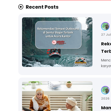
Recent Posts
27 Ju
Rek
Ter
Menca
karya
2026
Man