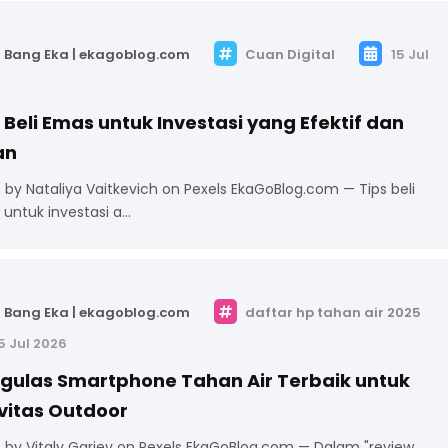
Bang Eka | ekagoblog.com
Cuan Digital
15 Jul
 Beli Emas untuk Investasi yang Efektif dan
an
 by Nataliya Vaitkevich on Pexels EkaGoBlog.com — Tips beli
untuk investasi a…
Bang Eka | ekagoblog.com
daftar hp tahan air 2025
5 Jul 2026
gulas Smartphone Tahan Air Terbaik untuk
vitas Outdoor
 by Vitaly Gariev on Pexels EkaGoBlog.com — Dalam "review