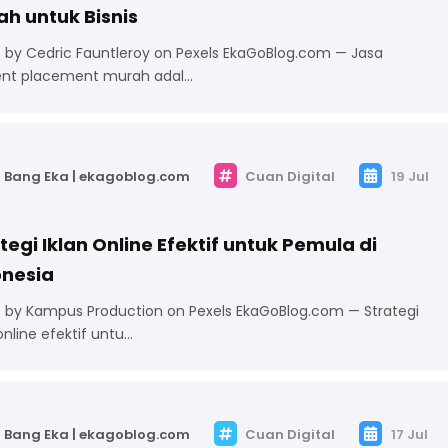
h untuk Bisnis
 by Cedric Fauntleroy on Pexels EkaGoBlog.com — Jasa
nt placement murah adal…
Bang Eka | ekagoblog.com
Cuan Digital
19 Jul
tegi Iklan Online Efektif untuk Pemula di
onesia
 by Kampus Production on Pexels EkaGoBlog.com — Strategi
online efektif untu…
Bang Eka | ekagoblog.com
Cuan Digital
17 Jul