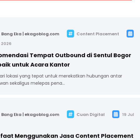
Bang Eka | ekagoblog.com
Content Placement
l 2026
omendasi Tempat Outbound di Sentul Bogor
baik untuk Acara Kantor
ri lokasi yang tepat untuk merekatkan hubungan antar
wan sekaligus melepas pena…
Bang Eka | ekagoblog.com
Cuan Digital
19 Jul
faat Menggunakan Jasa Content Placement