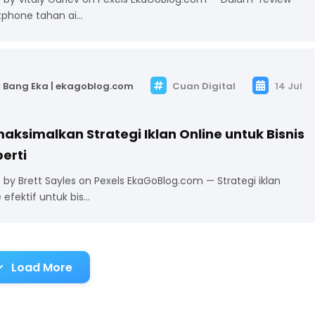
phone tahan ai…
Bang Eka | ekagoblog.com
Cuan Digital
14 Jul
ksimalkan Strategi Iklan Online untuk Bisnis
erti
 by Brett Sayles on Pexels EkaGoBlog.com — Strategi iklan
e efektif untuk bis…
Load More