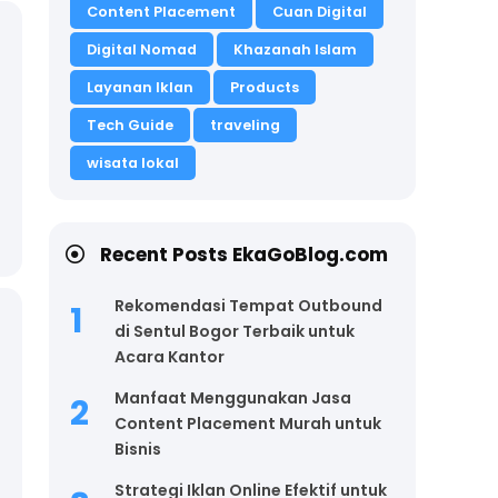
Content Placement
Cuan Digital
Digital Nomad
Khazanah Islam
Layanan Iklan
Products
Tech Guide
traveling
wisata lokal
Recent Posts EkaGoBlog.com
Rekomendasi Tempat Outbound
di Sentul Bogor Terbaik untuk
Acara Kantor
Manfaat Menggunakan Jasa
Content Placement Murah untuk
Bisnis
Strategi Iklan Online Efektif untuk