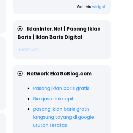
Get this
widget
IklanInter.Net | Pasang Iklan
Baris | Iklan Baris Digital
Memuat...
Network EkaGoBlog.com
Pasang iklan baris gratis
Biro jasa dukcapil
pasang iklan baris gratis
langsung tayang di google
urutan teratas