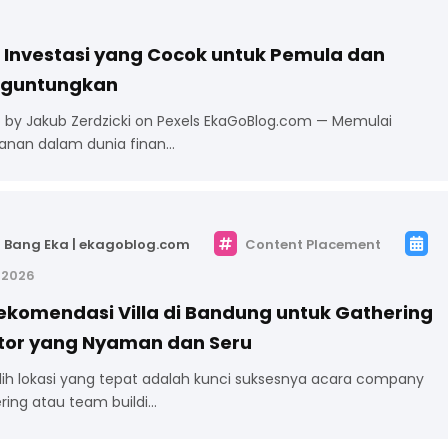
s Investasi yang Cocok untuk Pemula dan
guntungkan
 by Jakub Zerdzicki on Pexels EkaGoBlog.com — Memulai
lanan dalam dunia finan…
Bang Eka | ekagoblog.com
Content Placement
l 2026
ekomendasi Villa di Bandung untuk Gathering
tor yang Nyaman dan Seru
ih lokasi yang tepat adalah kunci suksesnya acara company
ring atau team buildi…