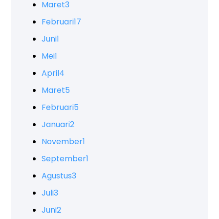
Maret
3
Februari
17
Juni
1
Mei
1
April
4
Maret
5
Februari
5
Januari
2
November
1
September
1
Agustus
3
Juli
3
Juni
2