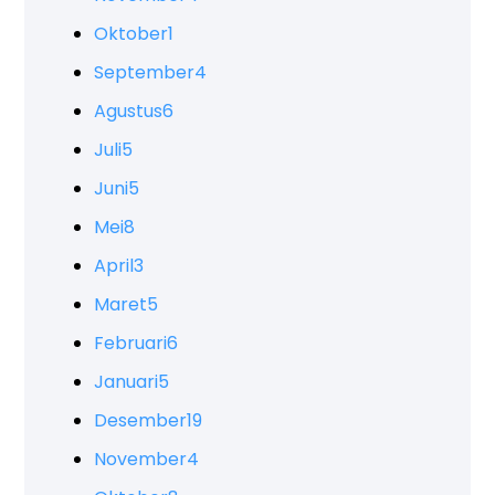
Oktober
1
September
4
Agustus
6
Juli
5
Juni
5
Mei
8
April
3
Maret
5
Februari
6
Januari
5
Desember
19
November
4