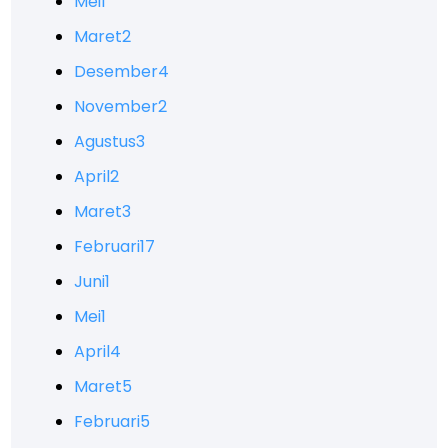
Mei
1
Maret
2
Desember
4
November
2
Agustus
3
April
2
Maret
3
Februari
17
Juni
1
Mei
1
April
4
Maret
5
Februari
5