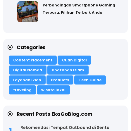
Perbandingan Smartphone Gaming
Terbaru: Pilihan Terbaik Anda
Categories
Content Placement
Cuan Digital
Digital Nomad
Khazanah Islam
Layanan Iklan
Products
Tech Guide
traveling
wisata lokal
Recent Posts EkaGoBlog.com
Rekomendasi Tempat Outbound di Sentul