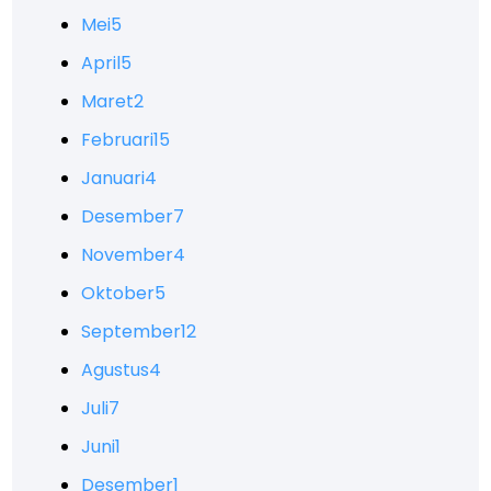
Mei
5
April
5
Maret
2
Februari
15
Januari
4
Desember
7
November
4
Oktober
5
September
12
Agustus
4
Juli
7
Juni
1
Desember
1