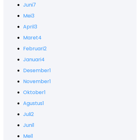
Juni
7
Mei
3
April
3
Maret
4
Februari
2
Januari
4
Desember
1
November
1
Oktober
1
Agustus
1
Juli
2
Juni
1
Mei
1