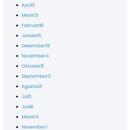
April
3
Maret
5
Februari
6
Januari
5
Desember
19
November
4
Oktober
8
September
3
Agustus
11
Juli
2
Juni
8
Maret
4
November
1