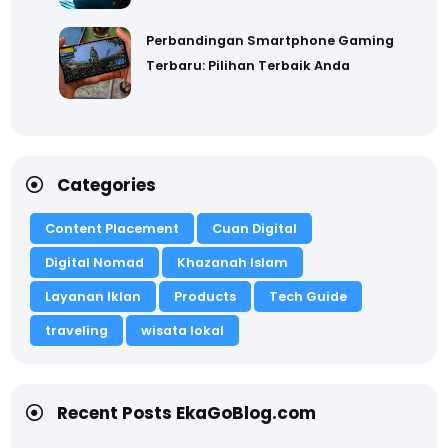
Perbandingan Smartphone Gaming
Terbaru: Pilihan Terbaik Anda
Categories
Content Placement
Cuan Digital
Digital Nomad
Khazanah Islam
Layanan Iklan
Products
Tech Guide
traveling
wisata lokal
Recent Posts EkaGoBlog.com