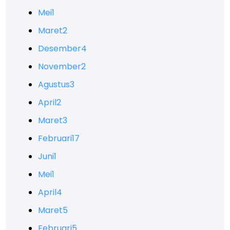
Mei
1
Maret
2
Desember
4
November
2
Agustus
3
April
2
Maret
3
Februari
17
Juni
1
Mei
1
April
4
Maret
5
Februari
5