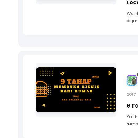
Loc
Word
digu
2017
9 T
Kali 
ruma