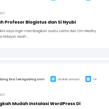
017
ah Profesor Blogistus dan Si Nyubi
 kini saya ingin membagikan suatu cerita dari Om Medhy
a Hidayat, kisah …
Bang Eka | ekagoblog.com
arikel umum
14
017
gkah Mudah Instalasi WordPress Di