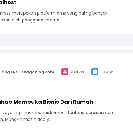
alhost
Press merupakan platform cms yang paling banyak
nakan oleh pengguna interne…
Bang Eka | ekagoblog.com
artikel
13 Apr
ahap Membuka Bisnis Dari Rumah
ini saya ingin membahas kembali tentang berbisnis dari
h. Mungkin masih ada y…