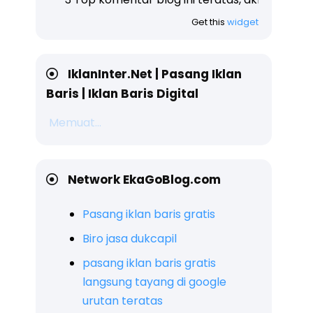
Get this
widget
IklanInter.Net | Pasang Iklan
Baris | Iklan Baris Digital
Memuat...
Network EkaGoBlog.com
Pasang iklan baris gratis
Biro jasa dukcapil
pasang iklan baris gratis
langsung tayang di google
urutan teratas