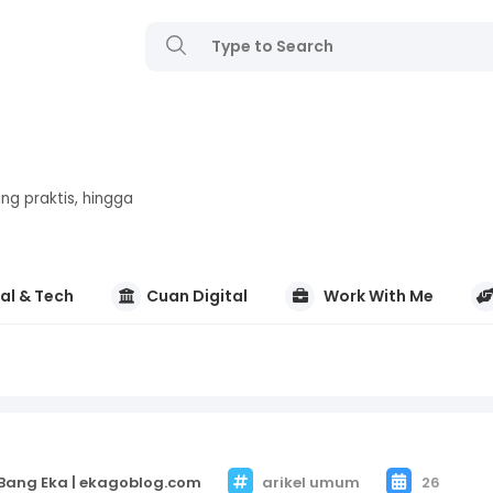
ng praktis, hingga
al & Tech
Cuan Digital
Work With Me
Bang Eka | ekagoblog.com
arikel umum
26