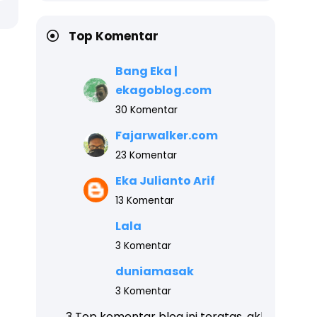
Top Komentar
Bang Eka |
ekagoblog.com
30 Komentar
Fajarwalker.com
23 Komentar
Eka Julianto Arif
13 Komentar
Lala
3 Komentar
duniamasak
3 Komentar
 komentar blog ini teratas, akhir tahun akan kami beri
ha