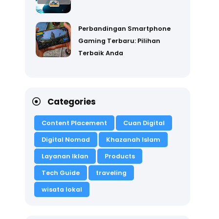
Perbandingan Smartphone
Gaming Terbaru: Pilihan
Terbaik Anda
Categories
Content Placement
Cuan Digital
Digital Nomad
Khazanah Islam
Layanan Iklan
Products
Tech Guide
traveling
wisata lokal