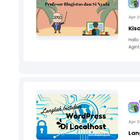
Apr 2
Kis
Hallo
Agint
Apr 2
Lan