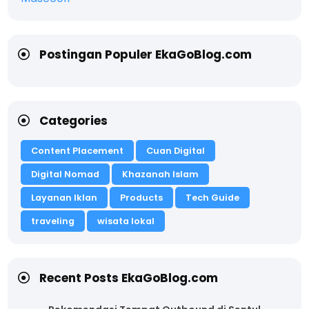
Postingan Populer EkaGoBlog.com
Categories
Content Placement
Cuan Digital
Digital Nomad
Khazanah Islam
Layanan Iklan
Products
Tech Guide
traveling
wisata lokal
Recent Posts EkaGoBlog.com