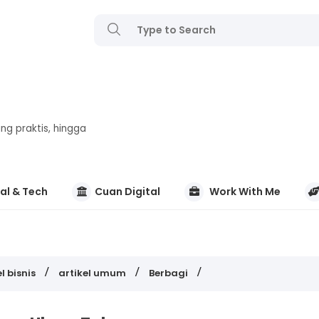
ng praktis, hingga
al & Tech
Cuan Digital
Work With Me
l bisnis
artikel umum
Berbagi