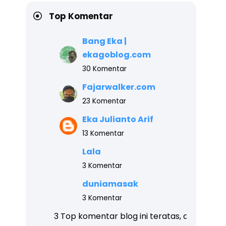
Top Komentar
Bang Eka |
ekagoblog.com
30 Komentar
Fajarwalker.com
23 Komentar
Eka Julianto Arif
13 Komentar
Lala
3 Komentar
duniamasak
3 Komentar
 komentar blog ini teratas, akhir tahun akan kami beri
ha