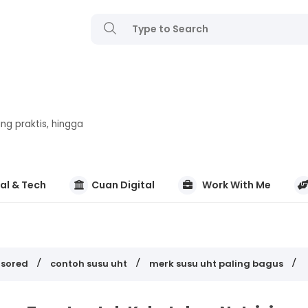
ng praktis, hingga
al & Tech
Cuan Digital
Work With Me
nsored
contoh susu uht
merk susu uht paling bagus