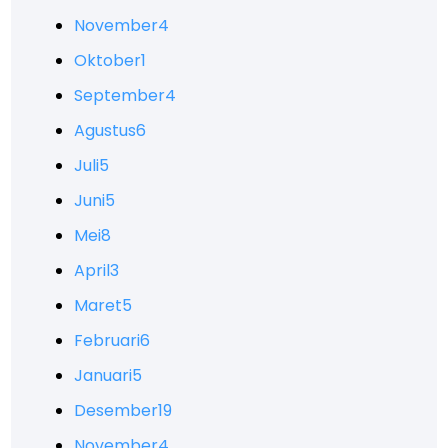
November
4
Oktober
1
September
4
Agustus
6
Juli
5
Juni
5
Mei
8
April
3
Maret
5
Februari
6
Januari
5
Desember
19
November
4