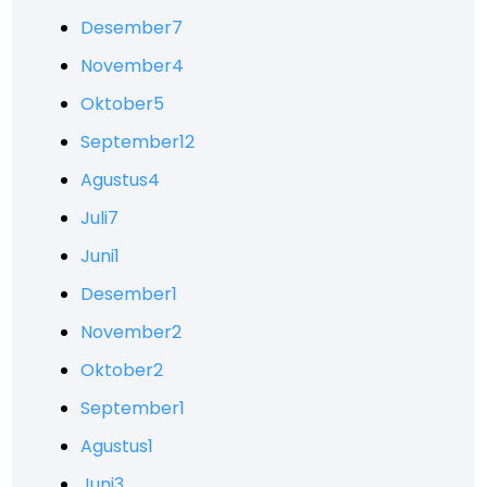
Desember
7
November
4
Oktober
5
September
12
Agustus
4
Juli
7
Juni
1
Desember
1
November
2
Oktober
2
September
1
Agustus
1
Juni
3