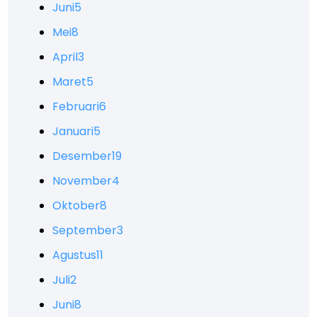
Juni
5
Mei
8
April
3
Maret
5
Februari
6
Januari
5
Desember
19
November
4
Oktober
8
September
3
Agustus
11
Juli
2
Juni
8