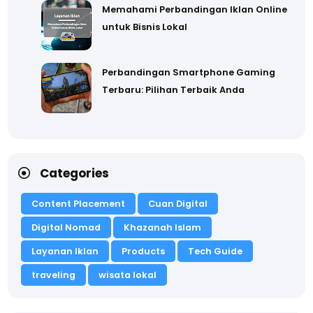
Memahami Perbandingan Iklan Online
untuk Bisnis Lokal
Perbandingan Smartphone Gaming
Terbaru: Pilihan Terbaik Anda
Categories
Content Placement
Cuan Digital
Digital Nomad
Khazanah Islam
Layanan Iklan
Products
Tech Guide
traveling
wisata lokal