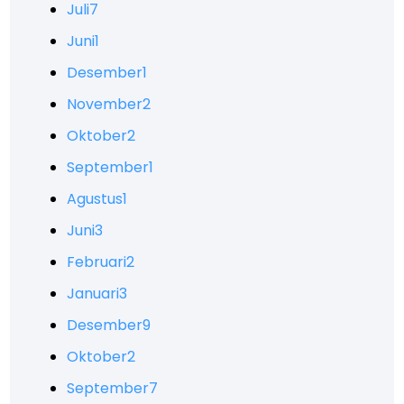
Juli
7
Juni
1
Desember
1
November
2
Oktober
2
September
1
Agustus
1
Juni
3
Februari
2
Januari
3
Desember
9
Oktober
2
September
7