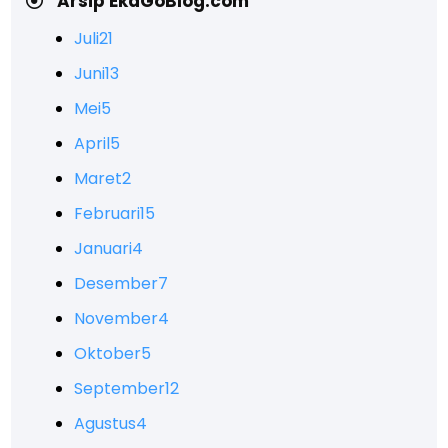
Arsip EkaGoBlog.com
Juli
21
Juni
13
Mei
5
April
5
Maret
2
Februari
15
Januari
4
Desember
7
November
4
Oktober
5
September
12
Agustus
4