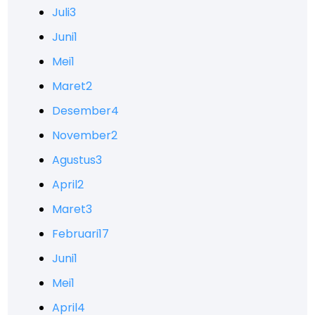
Juli
3
Juni
1
Mei
1
Maret
2
Desember
4
November
2
Agustus
3
April
2
Maret
3
Februari
17
Juni
1
Mei
1
April
4