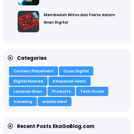
Membedah Mitos dan Fakta dalam
Iklan Digital
Categories
Content Placement
Cuan Digital
Digital Nomad
Khazanah Islam
Layanan Iklan
Products
Tech Guide
traveling
wisata lokal
Recent Posts EkaGoBlog.com