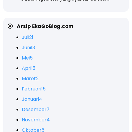
Arsip EkaGoBlog.com
Juli
21
Juni
13
Mei
5
April
5
Maret
2
Februari
15
Januari
4
Desember
7
November
4
Oktober
5