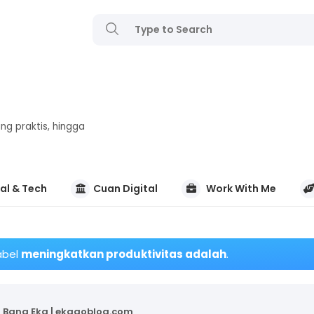
ng praktis, hingga
al & Tech
Cuan Digital
Work With Me
abel
meningkatkan produktivitas adalah
.
Bang Eka | ekagoblog.com