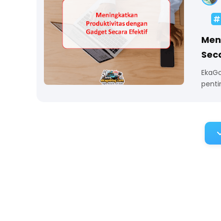
Men
Seca
EkaGo
penti