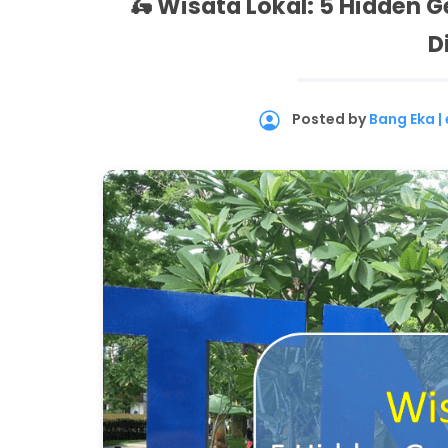
🛵 Wisata Lokal: 5 Hidden 
D
Posted by
Bang Eka 