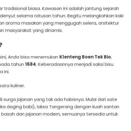
tradisional biasa. Kawasan ini adalah jantung sejarah
denyut selama ratusan tahun. Begitu melangkahkan kaki
uan aroma masakan yang menggugah selera, arsitektur
an masyarakat yang dinamis.
?
sini, Anda bisa menemukan
Klenteng Boen Tek Bio
,
 pada tahun
1684
. Keberadaannya menjadi saksi bisu
 ini.
ata kuliner.
 surga jajanan yang tak ada habisnya. Mulai dari sate
uka daging babi), laksa Tangerang dengan kuah santan
e basah dan jajanan modern, semuanya tersedia untuk