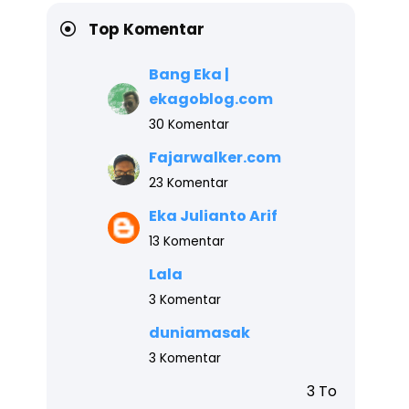
Top Komentar
Bang Eka |
ekagoblog.com
30 Komentar
Fajarwalker.com
23 Komentar
Eka Julianto Arif
13 Komentar
Lala
3 Komentar
duniamasak
3 Komentar
3 Top komentar blog ini terata