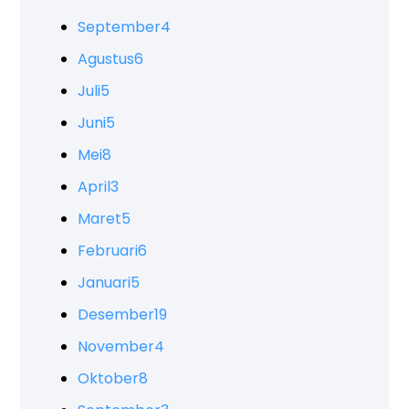
September
4
Agustus
6
Juli
5
Juni
5
Mei
8
April
3
Maret
5
Februari
6
Januari
5
Desember
19
November
4
Oktober
8