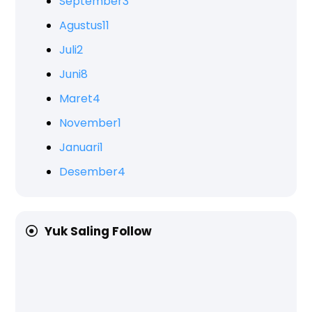
September
3
Agustus
11
Juli
2
Juni
8
Maret
4
November
1
Januari
1
Desember
4
Yuk Saling Follow