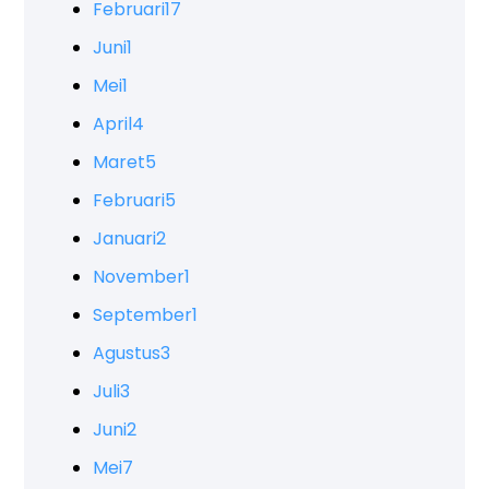
Februari
17
Juni
1
Mei
1
April
4
Maret
5
Februari
5
Januari
2
November
1
September
1
Agustus
3
Juli
3
Juni
2
Mei
7