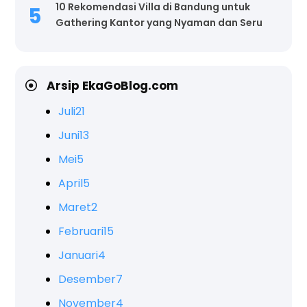
10 Rekomendasi Villa di Bandung untuk
Gathering Kantor yang Nyaman dan Seru
Arsip EkaGoBlog.com
Juli
21
Juni
13
Mei
5
April
5
Maret
2
Februari
15
Januari
4
Desember
7
November
4