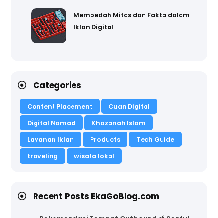
Membedah Mitos dan Fakta dalam
Iklan Digital
Categories
Content Placement
Cuan Digital
Digital Nomad
Khazanah Islam
Layanan Iklan
Products
Tech Guide
traveling
wisata lokal
Recent Posts EkaGoBlog.com