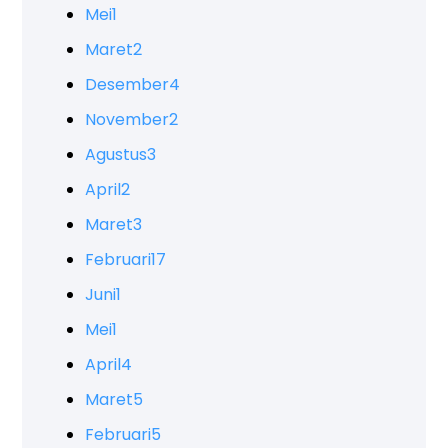
Mei
1
Maret
2
Desember
4
November
2
Agustus
3
April
2
Maret
3
Februari
17
Juni
1
Mei
1
April
4
Maret
5
Februari
5