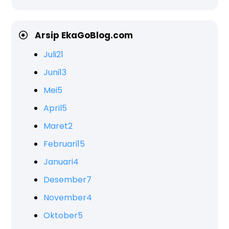
Arsip EkaGoBlog.com
Juli
21
Juni
13
Mei
5
April
5
Maret
2
Februari
15
Januari
4
Desember
7
November
4
Oktober
5