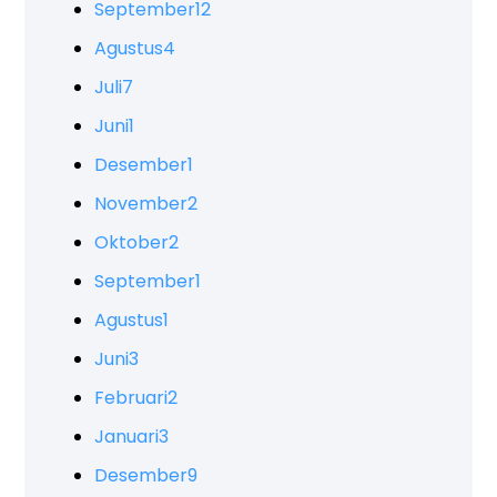
September
12
Agustus
4
Juli
7
Juni
1
Desember
1
November
2
Oktober
2
September
1
Agustus
1
Juni
3
Februari
2
Januari
3
Desember
9