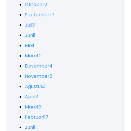
Oktober
2
September
7
Juli
3
Juni
1
Mei
1
Maret
2
Desember
4
November
2
Agustus
3
April
2
Maret
3
Februari
17
Juni
1