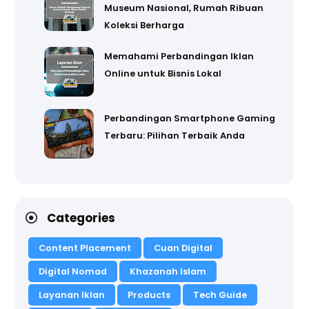
Museum Nasional, Rumah Ribuan
Koleksi Berharga
Memahami Perbandingan Iklan
Online untuk Bisnis Lokal
Perbandingan Smartphone Gaming
Terbaru: Pilihan Terbaik Anda
Categories
Content Placement
Cuan Digital
Digital Nomad
Khazanah Islam
Layanan Iklan
Products
Tech Guide