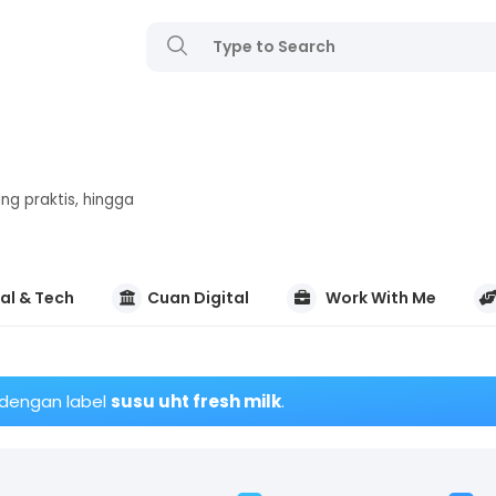
ng praktis, hingga
al & Tech
Cuan Digital
Work With Me
 dengan label
susu uht fresh milk
.