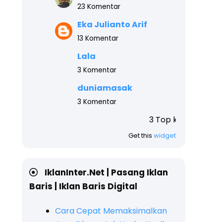
23 Komentar
Eka Julianto Arif
13 Komentar
Lala
3 Komentar
duniamasak
3 Komentar
3 Top komentar blog ini teratas
Get this
widget
IklanInter.Net | Pasang Iklan
Baris | Iklan Baris Digital
Cara Cepat Memaksimalkan