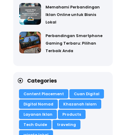
Memahami Perbandingan
Iklan Online untuk Bisnis
Lokal
Perbandingan Smartphone
Gaming Terbaru: Pilihan
Terbaik Anda
Categories
Content Placement
Cuan Digital
Digital Nomad
Khazanah Islam
Layanan Iklan
Products
Tech Guide
traveling
wisata lokal