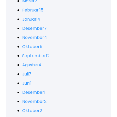
Maret
2
Februari
15
Januari
4
Desember
7
November
4
Oktober
5
September
12
Agustus
4
Juli
7
Juni
1
Desember
1
November
2
Oktober
2