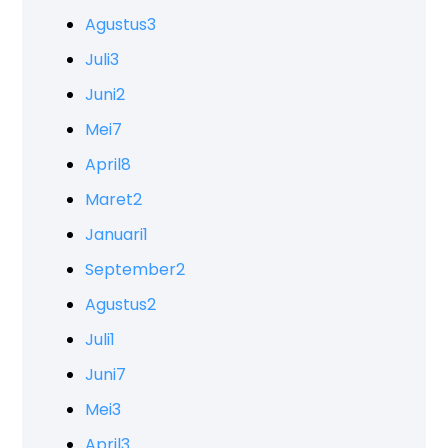
Agustus
3
Juli
3
Juni
2
Mei
7
April
8
Maret
2
Januari
1
September
2
Agustus
2
Juli
1
Juni
7
Mei
3
April
3