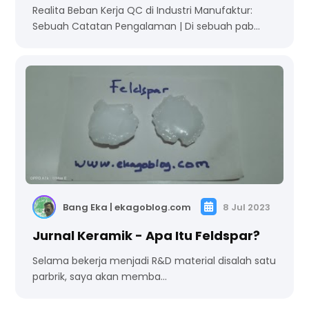
Pengalaman
Realita Beban Kerja QC di Industri Manufaktur:
Sebuah Catatan Pengalaman | Di sebuah pab…
Bang Eka | ekagoblog.com
8 Jul 2023
Jurnal Keramik - Apa Itu Feldspar?
Selama bekerja menjadi R&D material disalah satu
parbrik, saya akan memba…