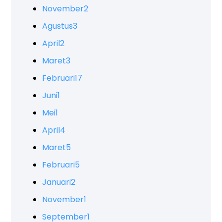
November
2
Agustus
3
April
2
Maret
3
Februari
17
Juni
1
Mei
1
April
4
Maret
5
Februari
5
Januari
2
November
1
September
1