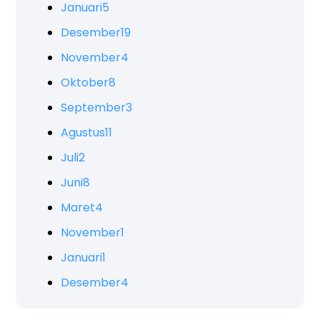
Januari
5
Desember
19
November
4
Oktober
8
September
3
Agustus
11
Juli
2
Juni
8
Maret
4
November
1
Januari
1
Desember
4